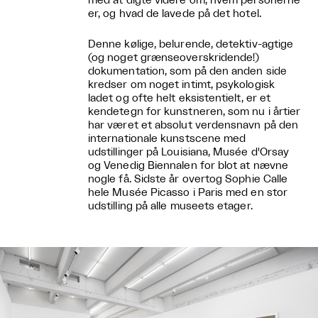
med at digte videre om, hvem personerne
er, og hvad de lavede på det hotel.
Denne kølige, belurende, detektiv-agtige
(og noget grænseoverskridende!)
dokumentation, som på den anden side
kredser om noget intimt, psykologisk
ladet og ofte helt eksistentielt, er et
kendetegn for kunstneren, som nu i årtier
har været et absolut verdensnavn på den
internationale kunstscene med
udstillinger på Louisiana, Musée d'Orsay
og Venedig Biennalen for blot at nævne
nogle få. Sidste år overtog Sophie Calle
hele Musée Picasso i Paris med en stor
udstilling på alle museets etager.