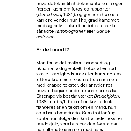
privatdetektiv til at dokumentere sin egen
færden gennem fotos og rapporter
(
Detektiven
, 1981), og gennem hele sin
karriere vender hun i høj grad kameraet
mod sig selv – blandt andet i en række
såkaldte
Autobiografier
eller
Sande
historier
.
Er det sandt?
Men forholdet mellem ‘sandhed’ og
fiktion er aldrig enkelt. Fotos af en rød
sko, et kærlighedsbrev eller kunstnerens
lettere krumme næse sættes sammen
med knappe tekster, der antyder ret
private begivenheder i kunstnerens liv.
Eksempelvis består værket
Brudekjolen
,
1988, af et s/h foto af en krøllet kjole
flankeret af en tekst om en mand, hun
som barn beundrede. Som trettenårig
købte hun ifølge den kortfattede tekst en
brudekjole, som hun bar den første nat,
hun tilbragte sammen med ham.