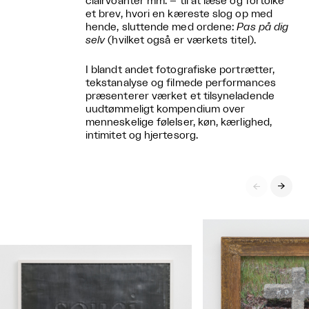
clairvoanter mm. – til at læse og fortolke
et brev, hvori en kæreste slog op med
hende, sluttende med ordene:
Pas på dig
selv
(hvilket også er værkets titel).
I blandt andet fotografiske portrætter,
tekstanalyse og filmede performances
præsenterer værket et tilsyneladende
uudtømmeligt kompendium over
menneskelige følelser, køn, kærlighed,
intimitet og hjertesorg.

