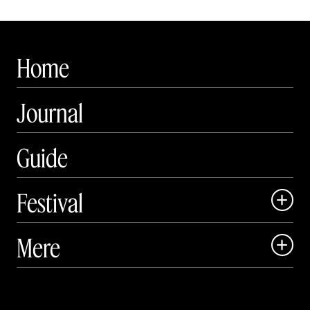
Home
Journal
Guide
Festival

Art Matter Local

Mere

Art Matter Festival

Om

Live
