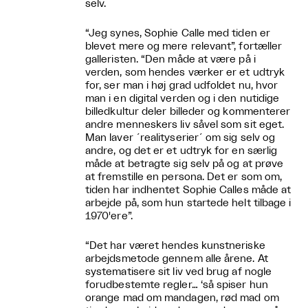
selv.
“Jeg synes, Sophie Calle med tiden er
blevet mere og mere relevant”, fortæller
galleristen. “Den måde at være på i
verden, som hendes værker er et udtryk
for, ser man i høj grad udfoldet nu, hvor
man i en digital verden og i den nutidige
billedkultur deler billeder og kommenterer
andre menneskers liv såvel som sit eget.
Man laver ´realityserier´ om sig selv og
andre, og det er et udtryk for en særlig
måde at betragte sig selv på og at prøve
at fremstille en persona. Det er som om,
tiden har indhentet Sophie Calles måde at
arbejde på, som hun startede helt tilbage i
1970'ere”.
“Det har været hendes kunstneriske
arbejdsmetode gennem alle årene. At
systematisere sit liv ved brug af nogle
forudbestemte regler… ‘så spiser hun
orange mad om mandagen, rød mad om