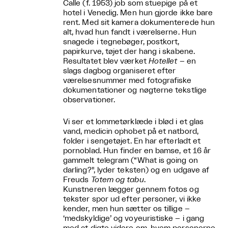
Calle (f. 1953) job som stuepige på et
hotel i Venedig. Men hun gjorde ikke bare
rent. Med sit kamera dokumenterede hun
alt, hvad hun fandt i værelserne. Hun
snagede i tegnebøger, postkort,
papirkurve, tøjet der hang i skabene.
Resultatet blev værket
Hotellet
– en
slags dagbog organiseret efter
værelsesnummer med fotografiske
dokumentationer og nøgterne tekstlige
observationer.
Vi ser et lommetørklæde i blød i et glas
vand, medicin ophobet på et natbord,
folder i sengetøjet. En har efterladt et
pornoblad. Hun finder en bamse, et 16 år
gammelt telegram (“What is going on
darling?", lyder teksten) og en udgave af
Freuds
Totem og tabu
.
Kunstneren lægger gennem fotos og
tekster spor ud efter personer, vi ikke
kender, men hun sætter os tillige –
‘medskyldige’ og voyeuristiske – i gang