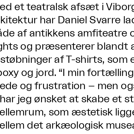
ed et teatralsk afsæt i Vibo
kitektur har Daniel Svarre la
åde af antikkens amfiteatre 
ights og præsenterer blandt 
fstøbninger af T-shirts, som
oxy og jord. “I min fortælli
ede og frustration – men ogs
har jeg ønsket at skabe et s
llemrum, som æstetisk ligger
ellem det arkæologisk musea