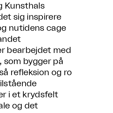
rg Kunsthals
det sig inspirere
og nutidens cage
andet
 er bearbejdet med
ng, som bygger på
å refleksion og ro
tilstående
 i et krydsfelt
le og det