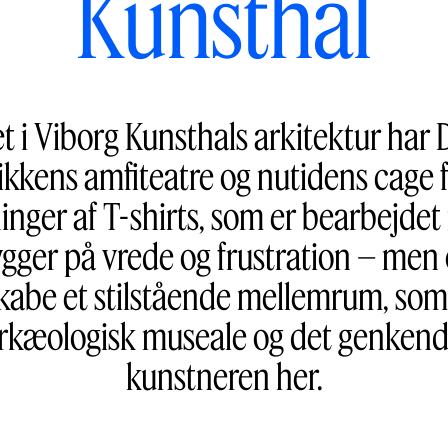
Kunsthal
t i Viborg Kunsthals arkitektur har D
tikkens amfiteatre og nutidens cage 
nger af T-shirts, som er bearbejdet
gger på vrede og frustration – men 
skabe et stilstående mellemrum, som æ
rkæologisk museale og det genkendel
kunstneren her.