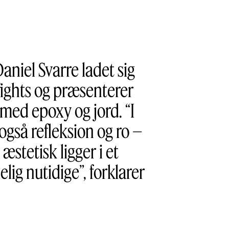
aniel Svarre ladet sig
fights og præsenterer
 med epoxy og jord. “I
også refleksion og ro –
stetisk ligger i et
ig nutidige”, forklarer