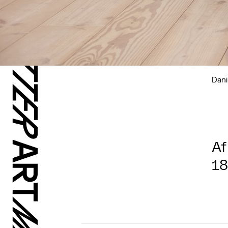
Dani
Af
18