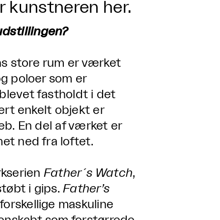
er kunstneren her.
dstillingen?
ns store rum er værket
 og poloer som er
blevet fastholdt i det
vert enkelt objekt er
reb. En del af værket er
et ned fra loftet.
kserien
Father´s Watch
,
støbt i gips.
Father’s
forskellige maskuline