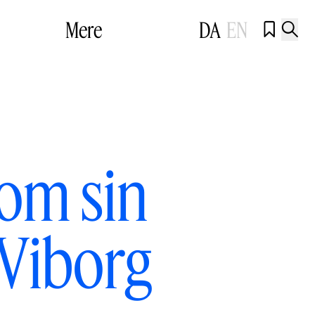
Mere
DA
EN


 om sin
 Viborg