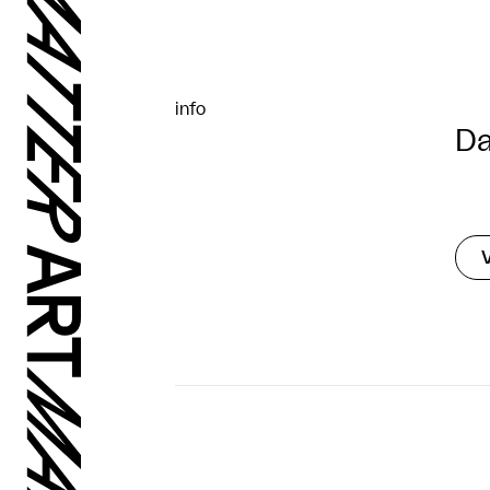
info
Da