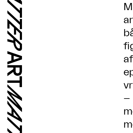
M
ar
b
f
a
ep
vr
– 
me
m