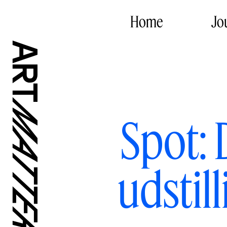
Home
Jo
Spot: 
udstil