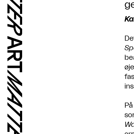
ge
Ka
De
Sp
be
øje
fa
in
På
som
Wa