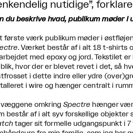
nkendelig nutidige”, forklar
n du beskrive hvad, publikum møder i u
t første værk publikum møder i østfløje
ectre
. Værket består af i alt 18 t-shirts
arbejdet med epoxy og jord. Tekstilet er 
blik, hvor der er blevet revet i det, så h
stfrosset i dette indre eller ydre (over)g
stalleret i wire og hænger centralt i rumm
 væggene omkring
Spectre
hænger vær
 består af i alt syv forskellige objekter 
tch
tager sit formelle udgangspunkt i 7 