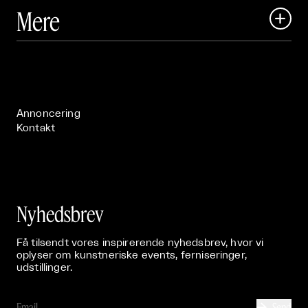
Art Matter Local

Mere

Art Matter Festival

Om

Live

Publikationer

Annoncering
Kontakt
Nyhedsbrev
Få tilsendt vores inspirerende nyhedsbrev, hvor vi
oplyser om kunstneriske events, ferniseringer,
udstillinger.
Send
