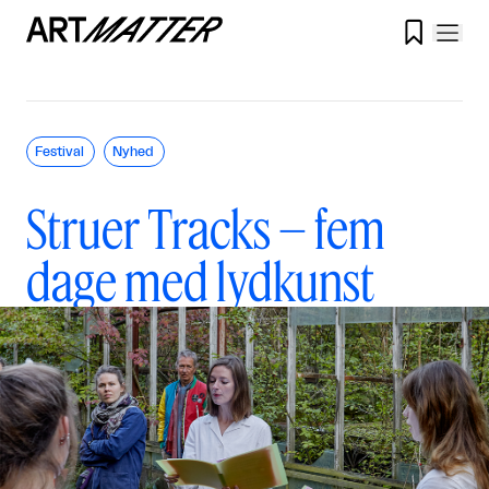

Festival
Nyhed
Struer Tracks – fem
dage med lydkunst