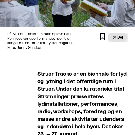
På Struer Tracks kan man opleve Eau


Del
Pernices sangperformance, hvor tre
sangere fremfører korstykker baglæns.
Foto: Jenny Sundby.
Struer Tracks er en biennale for lyd
og lytning i det offentlige rum i
Struer. Under den kuratoriske titel
Strømninger præsenteres
lydinstallationer, performances,
radio, workshops, foredrag og en
masse andre aktiviteter udendørs
og indendørs i hele byen. Det sker
23. – 27. august.