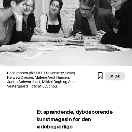
Redaktionen på SUM. Fra venstre: Solvej


Del
Helweg Ovesen, Malene Vest Hansen,
Judith Schwarzbart, Mikkel Bogh og Anni
Vestergaard. Foto af JLSchou.
Et spændende, dybdeborende
kunstmagasin for den
videbegærlige