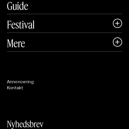
Guide
Festival

Art Matter Local

Mere

Art Matter Festival

Om

Live

Publikationer

Annoncering
Kontakt
Nyhedsbrev