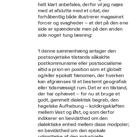
helt klart anbefales, derfor vil jeg nøjes
med at afslutte med et citat, der
forhåbentlig både illustrerer magasinet
forcer og svagheder – at det på den ene
side er spændende men på den anden
side noget tung læsning:
‘I denne sammenhæng antager den
postsovjetiske tilstands såkaldte
postkommunisme eller postsocialisme
altid a priori en position som et globalt
og/eller epokalt fænomen, der hverken
kan afgrænses til et bestemt geografisk
eller tidsmæssigt rum. Det er en tilstand,
der har ophævet – for nu at bruge et
godt, gammelt dialektisk begreb, den
hegelske Aufhebung – koldkrigskløften
mellem Vest og Øst, og som derfor
indikerer en bevidsthed om den
dialektiske enhed mellem disse modpoler;
en bevidsthed om den epokale
udmattelse af den industrielle