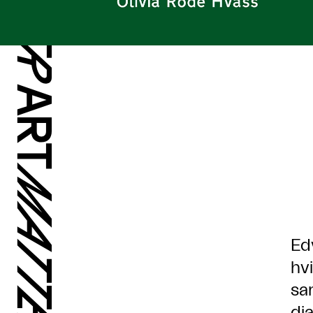
Ed
hv
sa