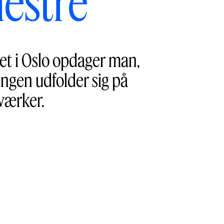
estre
 i Oslo opdager man,
ingen udfolder sig på
værker.