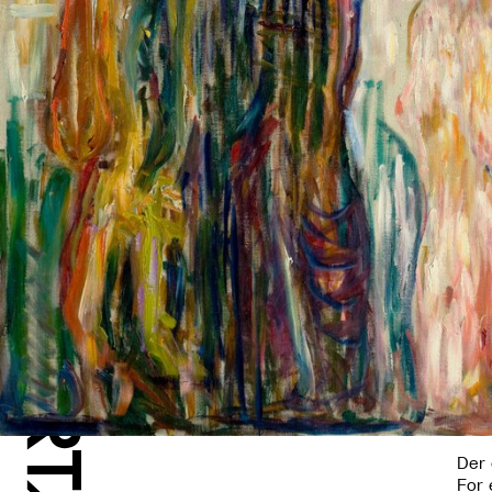
Der 
For 