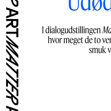
Udød
I dialogudstillingen
Ma
hvor meget de to ver
smuk v