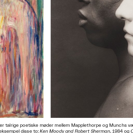
er talrige poetiske møder mellem Mapplethorpe og Munchs værk
eksempel disse to:
Ken Moody and Robert Sherman
, 1984 og