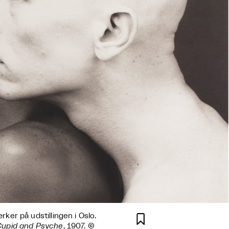
er på udstillingen i Oslo.

Cupid and Psyche
, 1907. ©