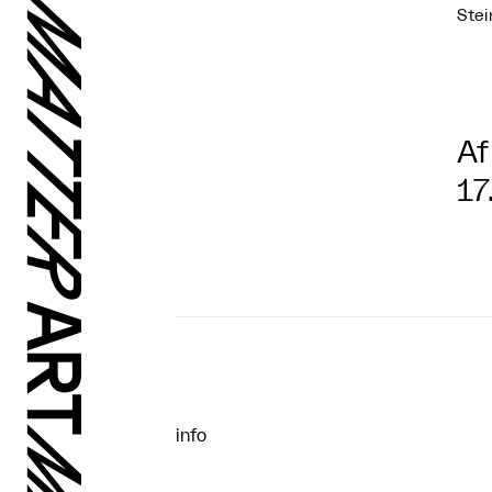
Stei
Af
17
info