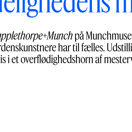
elighedens m
pplethorpe+Munch
på Munchmuseet
denskunstnere har til fælles. Udstill
is i et overflødighedshorn af mester