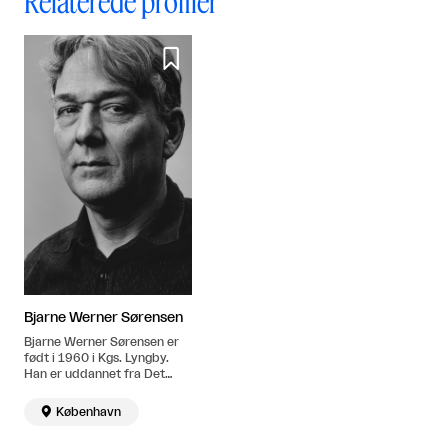
Relaterede profiler

Bjarne Werner Sørensen
Bjarne Werner Sørensen er
født i 1960 i Kgs. Lyngby.
Han er uddannet fra Det
Jyske Kunstakademi i 1985.
Bor og arbejder i København.

København