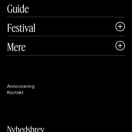
Guide
Festival

Art Matter Local

Mere

Art Matter Festival

Om

Live

Publikationer

Annoncering
Kontakt
Nyhedsbrev