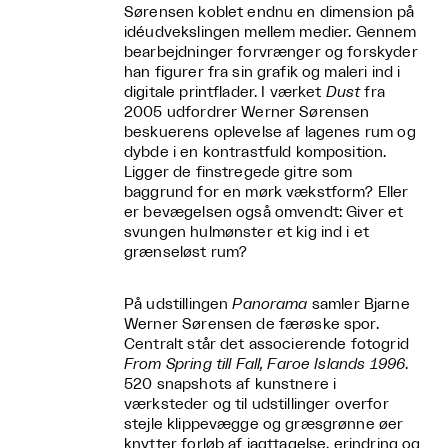
Sørensen koblet endnu en dimension på
idéudvekslingen mellem medier. Gennem
bearbejdninger forvrænger og forskyder
han figurer fra sin grafik og maleri ind i
digitale printflader. I værket
Dust
fra
2005 udfordrer Werner Sørensen
beskuerens oplevelse af lagenes rum og
dybde i en kontrastfuld komposition.
Ligger de finstregede gitre som
baggrund for en mørk vækstform? Eller
er bevægelsen også omvendt: Giver et
svungen hulmønster et kig ind i et
grænseløst rum?
På udstillingen
Panorama
samler Bjarne
Werner Sørensen de færøske spor.
Centralt står det associerende fotogrid
From Spring till Fall, Faroe Islands 1996
.
520 snapshots af kunstnere i
værksteder og til udstillinger overfor
stejle klippevægge og græsgrønne øer
knytter forløb af iagttagelse, erindring og