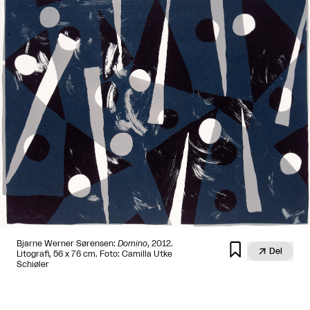
Bjarne Werner Sørensen:
Domino
, 2012.


Del
Litografi, 56 x 76 cm. Foto: Camilla Utke
Schiøler