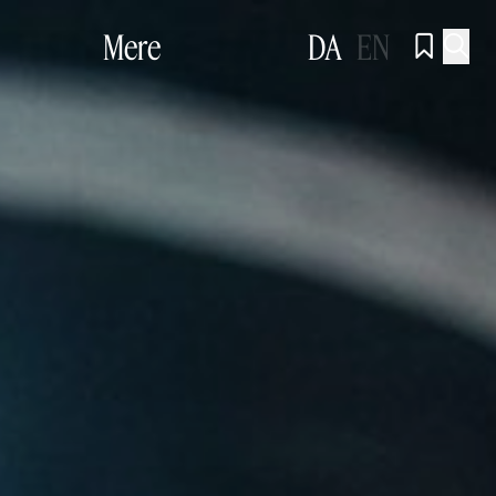
Mere
DA
EN

