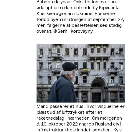
Beboere krydser Oskil-floden over en
ødelagt bro i den befriede by Kipyansk i
Kharkiv-regionen i Ukraine. Russerne
forlod byen i slutningen af september 22,
men følgerne af besættelsen ses stadig
overalt. ©Serhii Korovayny.
Mand passerer et hus , hvor vinduerne er
blæst ud af lufttrykket efter et
raketnedslag i nærheden. Om morgenen
d. 10. oktober 2022 angreb Rusland civil
infrastruktur i hele landet, som her i Kyiv,