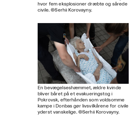
hvor fem eksplosioner dræbte og sårede
civile. ©Serhii Korovayny.
En bevægelseshæmmet, ældre kvinde
bliver båret på et evakueringstog i
Pokrovsk, efterhånden som voldsomme
kampe i Donbas gør livsvilkårene for civile
yderst vanskelige. ©Serhii Korovayny.