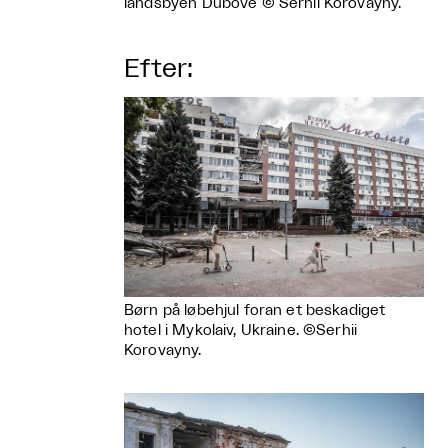
landsbyen Dubove © Serhii Korovayny.
Efter:
Børn på løbehjul foran et beskadiget
hotel i Mykolaiv, Ukraine. ©Serhii
Korovayny.