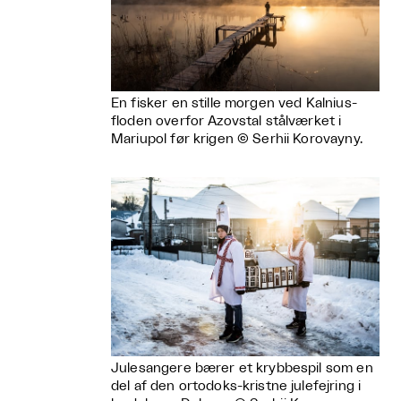
En fisker en stille morgen ved Kalnius-
floden overfor Azovstal stålværket i
Mariupol før krigen © Serhii Korovayny.
Julesangere bærer et krybbespil som en
del af den ortodoks-kristne julefejring i