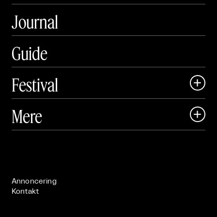
Journal
Guide
Festival

Art Matter Local

Mere

Art Matter Festival

Om

Live

Publikationer

Annoncering
Kontakt