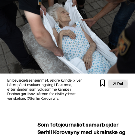
En bevægelseshæmmet, ældre kvinde bliver


Del
båret på et evakueringstog i Pokrovsk,
efterhånden som voldsomme kampe i
Donbas gør livsvilkårene for civile yderst
vanskelige. ©Serhii Korovayny.
Som fotojournalist samarbejder
Serhii Korovayny med ukrainske og