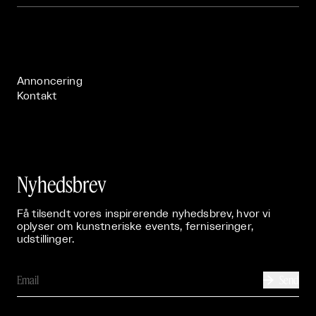
Om

Live

Publikationer

Annoncering
Kontakt
Nyhedsbrev
Få tilsendt vores inspirerende nyhedsbrev, hvor vi
oplyser om kunstneriske events, ferniseringer,
udstillinger.
Send
