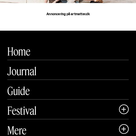
Annoncering på artmatter.dk
Home
Journal
Guide
Festival

Art Matter Local

Mere

Art Matter Festival
