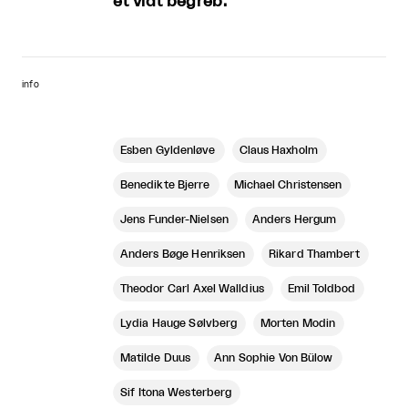
et vidt begreb.
info
Esben Gyldenløve
Claus Haxholm
Benedikte Bjerre
Michael Christensen
Jens Funder-Nielsen
Anders Hergum
Anders Bøge Henriksen
Rikard Thambert
Theodor Carl Axel Walldius
Emil Toldbod
Lydia Hauge Sølvberg
Morten Modin
Matilde Duus
Ann Sophie Von Bülow
Sif Itona Westerberg