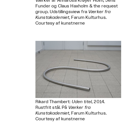
Værker af Annarosa Krøyer Holm, Jens
Funder og Claus Haxholm & the request
group. Udstillingsview fra
Værker fra
Kunstakademiet
, Farum Kulturhus.
Courtesy af kunstnerne
Rikard Thambert:
Uden titel
, 2014.
Rustfrit stål. På
Værker fra
Kunstakademiet
, Farum Kulturhus.
Courtesy af kunstnerne