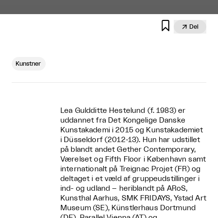


Del
Kunstner
Lea Guldditte Hestelund (f. 1983) er
uddannet fra Det Kongelige Danske
Kunstakademi i 2015 og Kunstakademiet
i Düsseldorf (2012-13). Hun har udstillet
på blandt andet Gether Contemporary,
Værelset og Fifth Floor i København samt
internationalt på Treignac Projet (FR) og
deltaget i et væld af gruppeudstillinger i
ind- og udland – heriblandt på ARoS,
Kunsthal Aarhus, SMK FRIDAYS, Ystad Art
Museum (SE), Künstlerhaus Dortmund
(DE), Parallel Vienna (AT) og