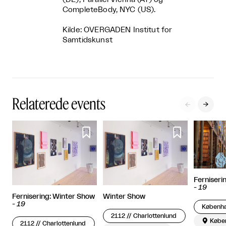
CompleteBody, NYC (US).
Kilde: OVERGADEN Institut for
Samtidskunst
Relaterede events




Ferniseri
-
19
Fernisering: Winter Show
Winter Show
-
19
2112 // Charlottenlund

Købe
2112 // Charlottenlund