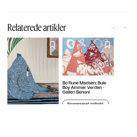
Relaterede artikler




Bo Rune Madsen: Bule
Boy Ammer Verden -
Galleri Benoni
Sponsoreret indhold
Bo Rune Madsen om 'Jeg
har fået en hale' på
Format Artspace - en
udstilling du ikke kan se