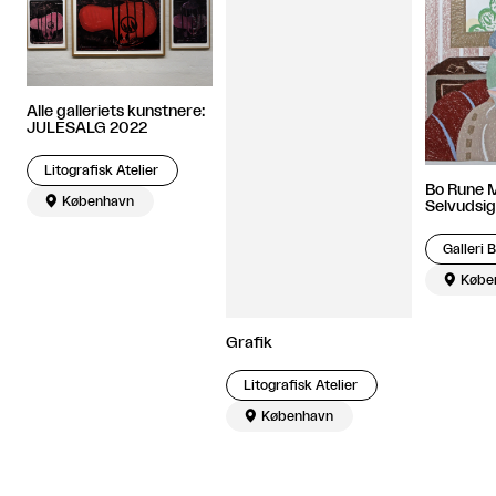
Alle galleriets kunstnere:
JULESALG 2022
Litografisk Atelier
Bo Rune 

København
Selvudsig
Galleri 

Købe
Grafik
Litografisk Atelier

København