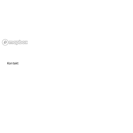
Kontakt
+45 4089 4224
www.formatartspace.dk
Åbningstider
Mandag: Lukket
Tirsdag: Lukket
Onsdag: 12:00 - 17:00