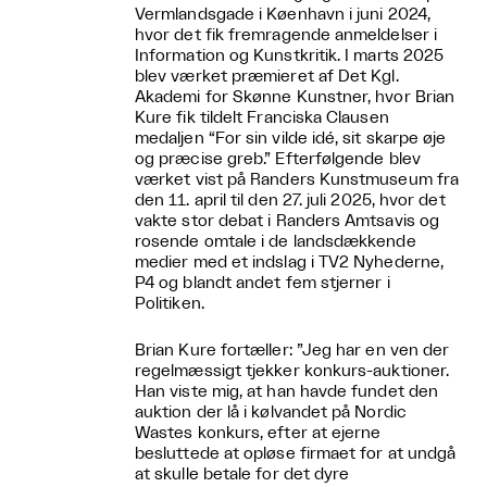
Vermlandsgade i Køenhavn i juni 2024,
hvor det fik fremragende anmeldelser i
Information og Kunstkritik. I marts 2025
blev værket præmieret af Det Kgl.
Akademi for Skønne Kunstner, hvor Brian
Kure fik tildelt Franciska Clausen
medaljen “For sin vilde idé, sit skarpe øje
og præcise greb.” Efterfølgende blev
værket vist på Randers Kunstmuseum fra
den 11. april til den 27. juli 2025, hvor det
vakte stor debat i Randers Amtsavis og
rosende omtale i de landsdækkende
medier med et indslag i TV2 Nyhederne,
P4 og blandt andet fem stjerner i
Politiken.
Brian Kure fortæller: ”Jeg har en ven der
regelmæssigt tjekker konkurs-auktioner.
Han viste mig, at han havde fundet den
auktion der lå i kølvandet på Nordic
Wastes konkurs, efter at ejerne
besluttede at opløse firmaet for at undgå
at skulle betale for det dyre