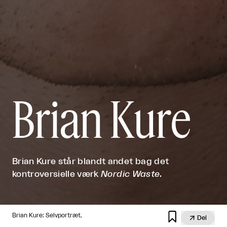
Brian Kure
Brian Kure står blandt andet bag det
kontroversielle værk
Nordic Waste
.

Brian Kure: Selvportræt.

Del