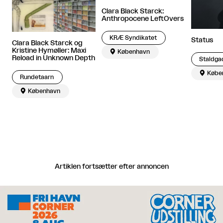
Clara Black Starck:
Anthropocene LeftOvers
KRÆ Syndikatet
Status
Clara Black Starck og
Kristine Hymøller: Maxi

København
Reload in Unknown Depth
Staldga

Købe
Rundetaarn

København
Artiklen fortsætter efter annoncen