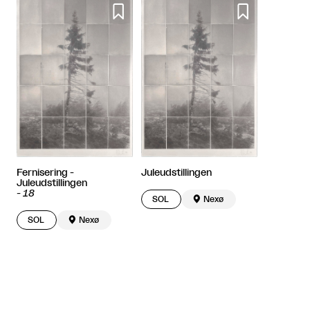


Fernisering -
Juleudstillingen
Juleudstillingen
-
18
SOL

Nexø
SOL

Nexø