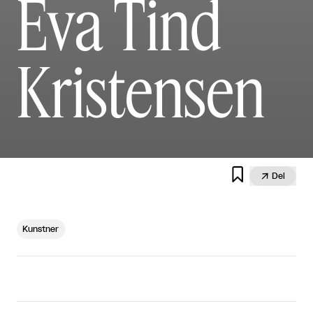
Eva Tind
Kristensen


Del
Kunstner