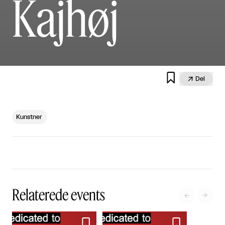
Kajhøj


Del
Kunstner
Relaterede events



