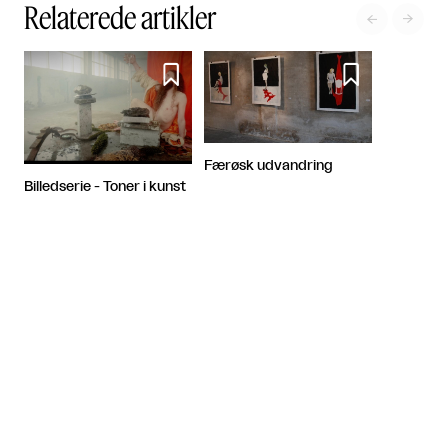
Relaterede artikler




Færøsk udvandring
Billedserie - Toner i kunst
Sponsoreret indhold
Artiklen fortsætter efter annoncen