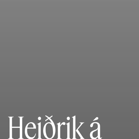
Heiðrik á