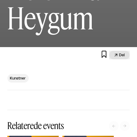
Heygum


Del
Kunstner
Relaterede events

