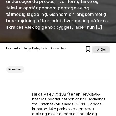
undersøgende proces, hvor form, farve og
tekstur opstår gennem gentagelse og
tålmodig lagdeling. Gennem en langsommelig
bearbejdning af lærredet, hvor maling påføres,
skrabes væk og genopbygges, lader hun […]

Portræt af Helga Páley. Foto: Sunna Ben.

Del
Kunstner
Helga Páley (f. 1987) er en Reykjavík-
baseret billedkunstner, der er uddannet
fra Listaháskóli Íslands i 2011. Hendes
kunstneriske praksis er centreret
omkring maleriet som en intuitiv og