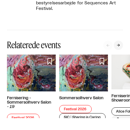
bestyrelsesarbejde for Sequences Art
Festival.
Relaterede events




Ferniser
Fernisering -
Sommersolhverv Salon
Showroo
Sommersolhverv Salon
-
19
Festival 2026
Alice Fo
SIC│Sharing is Caring
Festival 2026

Købe

København
SIC│Sharing is Caring