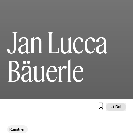
Jan Lucca
Bäuerle


Del
Kunstner