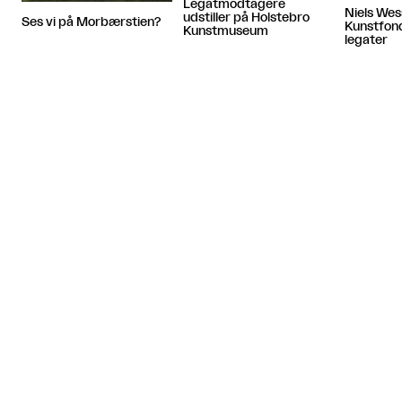
Legatmodtagere
Niels Wes
udstiller på Holstebro
Ses vi på Morbærstien?
Kunstfon
Kunstmuseum
legater
Artiklen fortsætter efter annoncen