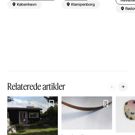
Havebie

København

Klampenborg

Rødo
Relaterede artikler



