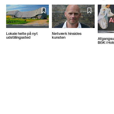


Lokale helte på nyt
Netværk hinsides
udstillingssted
kunsten
Afgangsud
BGK i Hol
Artiklen fortsætter efter annoncen