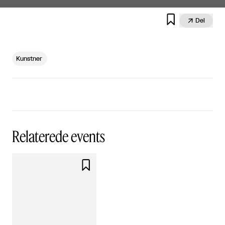


Del
Kunstner
Relaterede events
