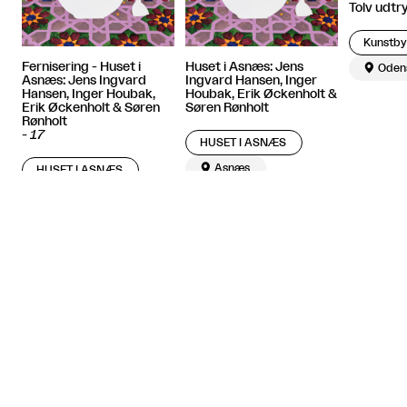
Tolv udtr
Fernisering - Huset i
Huset i Asnæs: Jens

Oden
Asnæs: Jens Ingvard
Ingvard Hansen, Inger
Hansen, Inger Houbak,
Houbak, Erik Øckenholt &
Erik Øckenholt & Søren
Søren Rønholt
Rønholt
-
17
HUSET I ASNÆS

Asnæs
HUSET I ASNÆS

Asnæs
Home
Journal