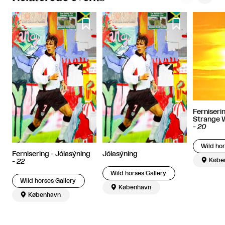


Ferniserin
Strange 
-
20
Wild hor
Fernisering - Jólasýning
Jólasýning

Købe
-
22
Wild horses Gallery
Wild horses Gallery

København

København