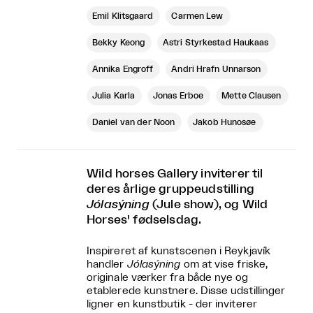
Emil Klitsgaard
Carmen Lew
Bekky Keong
Astri Styrkestad Haukaas
Annika Engroff
Andri Hrafn Unnarson
Julia Karla
Jonas Erboe
Mette Clausen
Daniel van der Noon
Jakob Hunosøe
Wild horses Gallery inviterer til
deres årlige gruppeudstilling
Jólasýning
(Jule show), og Wild
Horses' fødselsdag.
Inspireret af kunstscenen i Reykjavík
handler
Jólasýning
om at vise friske,
originale værker fra både nye og
etablerede kunstnere. Disse udstillinger
ligner en kunstbutik - der inviterer