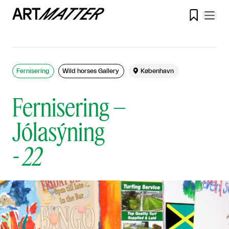

Fernisering
Wild horses Gallery

København
Fernisering –
Jólasýning
-
22