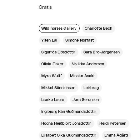
Gratis
Wild horses Gallery
Charlotte Bech
Yiten Lai
Simone Norfast
Sigurrós Eiðsdóttir
Sara Bro-Jørgensen
Olivia Fisker
Nivikka Andersen
Myro Wulff
Minako Asaki
Mikkel Sönnichsen
Leirbrag
Lærke Laura
Jørn Sørensen
Ingibjörg Rán Guðmundsdóttir
Högna Heiðbjört Jónsdóttir
Heidi Petersen
Elísabet Olka Guðmundsdóttir
Emma Ågård