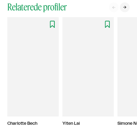
Relaterede profiler




Charlotte Bech
Yiten Lai
Simone N