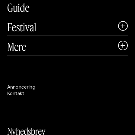
Guide
Festival

Art Matter Local

Mere

Art Matter Festival

Om

Live

Publikationer

Annoncering
Kontakt
Nyhedsbrev