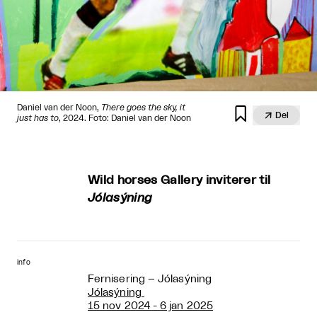
Daniel van der Noon,
There goes the sky, it


Del
just has to
, 2024. Foto: Daniel van der Noon
Wild horses Gallery inviterer til
Jólasýning
info
Fernisering – Jólasýning
Jólasýning
15 nov 2024 - 6 jan 2025