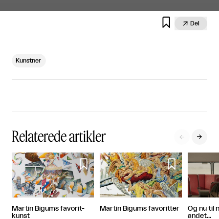


Del
Kunstner
Relaterede artikler




Martin Bigums favorit-
Martin Bigums favoritter
Og nu til 
kunst
andet...