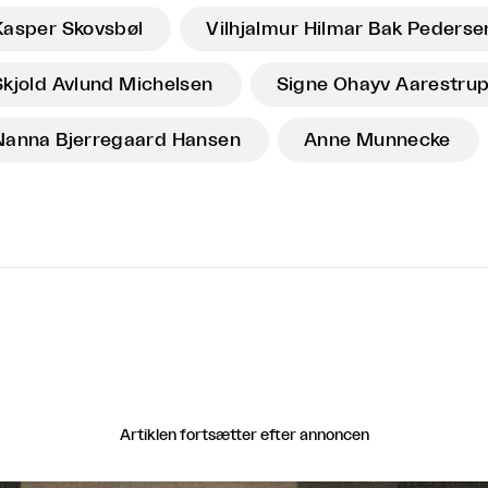
Kasper Skovsbøl
Vilhjalmur Hilmar Bak Pederse
Skjold Avlund Michelsen
Signe Ohayv Aarestru
Nanna Bjerregaard Hansen
Anne Munnecke
Artiklen fortsætter efter annoncen