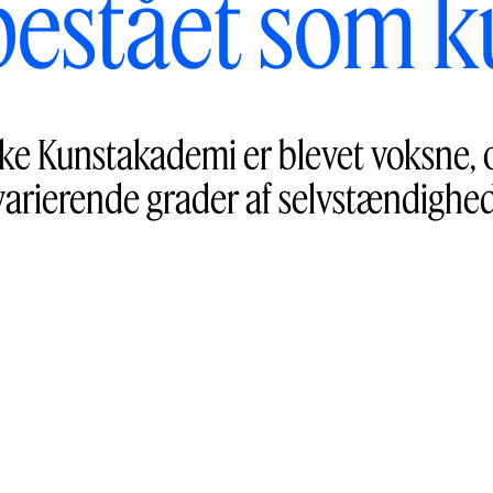
bestået som 
nske Kunstakademi er blevet voksne, 
varierende grader af selvstændighed