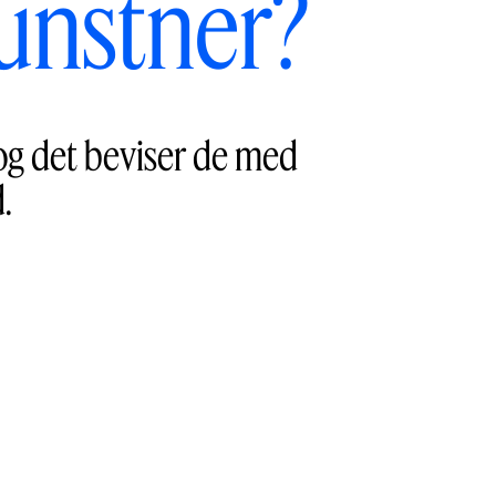
kunstner?
og det beviser de med
.