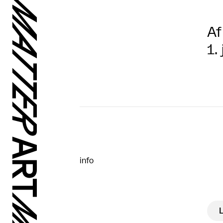
Af
1.
info