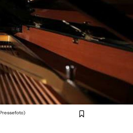

(Pressefoto)