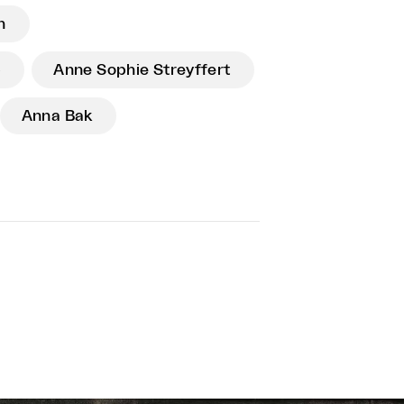
n
p
Anne Sophie Streyffert
Anna Bak