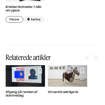
Kristian Schrøder: I håb
om pjece
Piscine

Aarhus
Relaterede artikler




Afgang på randen af
Virvarets særlige liv
dommedag