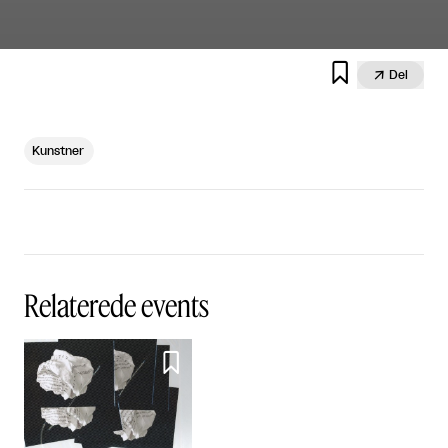


Del
Kunstner
Relaterede events
