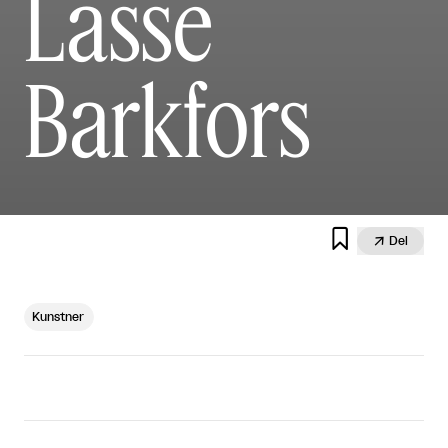
Lasse
Barkfors


Del
Kunstner