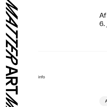
Af
6.
info