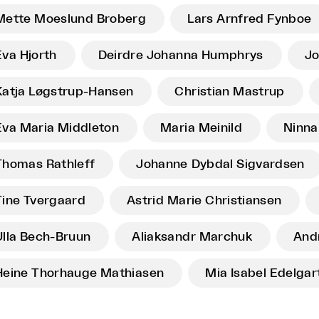
Mette Moeslund Broberg
Lars Arnfred Fynboe
Eva Hjorth
Deirdre Johanna Humphrys
Jo
Katja Løgstrup-Hansen
Christian Mastrup
Eva Maria Middleton
Maria Meinild
Ninna
Thomas Rathleff
Johanne Dybdal Sigvardsen
Tine Tvergaard
Astrid Marie Christiansen
Ulla Bech-Bruun
Aliaksandr Marchuk
And
Heine Thorhauge Mathiasen
Mia Isabel Edelgar