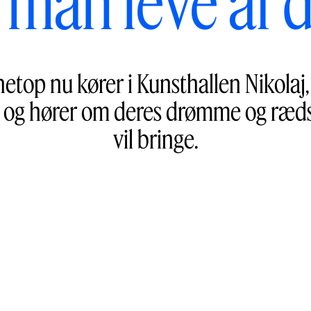
 man leve af 
r netop nu kører i Kunsthallen Niko
e og hører om deres drømme og rædsl
vil bringe.