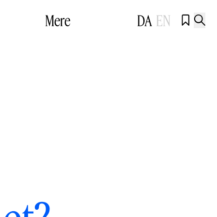
Mere
DA
EN

