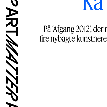
Ka’
På ‘Afgang 2012’, de
fire nybagte kunstner