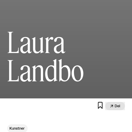
Laura
Landbo


Del
Kunstner