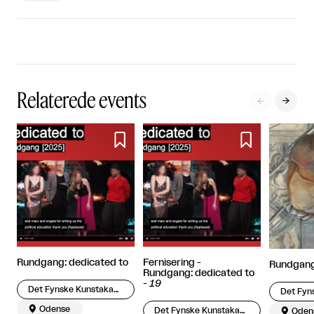
Relaterede events




Rundgang: dedicated to
Fernisering -
Rundgan
Rundgang: dedicated to
-
19
Det Fynske Kunstakademi

Odense
Det Fynske Kunstakademi

Oden