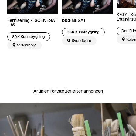
KE17 - K
Efterårsud
Fernisering - ISCENESAT
ISCENESAT
-
16
SAK Kunstbygning
SAK Kunstbygning

Købe

Svendborg

Svendborg
Artiklen fortsætter efter annoncen