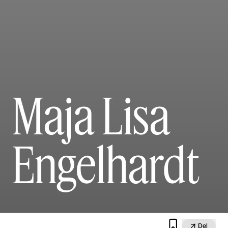
Maja Lisa
Engelhardt


Del