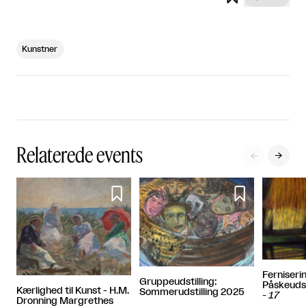
Kunstner
Relaterede events




Ferniserin
Gruppeudstilling:
Påskeudst
Kærlighed til Kunst - H.M.
Sommerudstilling 2025
-
17
Dronning Margrethes