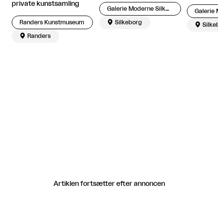
private kunstsamling
Galerie Moderne Silkeborg
Randers Kunstmuseum

Silkeborg

Silke

Randers
Artiklen fortsætter efter annoncen