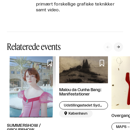
primært forskellige grafiske teknikker
samt video.
Relaterede events




Malou da Cunha Bang:
Manifestationer
Udstillingsstedet Sydhavn Station

København
Overgan
SUMMERSHOW /