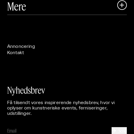
Mere

Art Matter Festival

Om

Live

Publikationer

Annoncering
Kontakt
Nyhedsbrev
Få tilsendt vores inspirerende nyhedsbrev, hvor vi
oplyser om kunstneriske events, ferniseringer,
udstillinger.
Send
