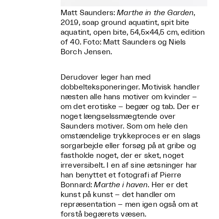
Matt Saunders:
Marthe in the Garden
,
2019, soap ground aquatint, spit bite
aquatint, open bite, 54,5×44,5 cm, edition
of 40. Foto: Matt Saunders og Niels
Borch Jensen.
Derudover leger han med
dobbelteksponeringer. Motivisk handler
næsten alle hans motiver om kvinder –
om det erotiske – begær og tab. Der er
noget længselssmægtende over
Saunders motiver. Som om hele den
omstændelige trykkeproces er en slags
sorgarbejde eller forsøg på at gribe og
fastholde noget, der er sket, noget
irreversibelt. I en af sine ætsninger har
han benyttet et fotografi af Pierre
Bonnard:
Marthe i haven
. Her er det
kunst på kunst – det handler om
repræsentation – men igen også om at
forstå begærets væsen.