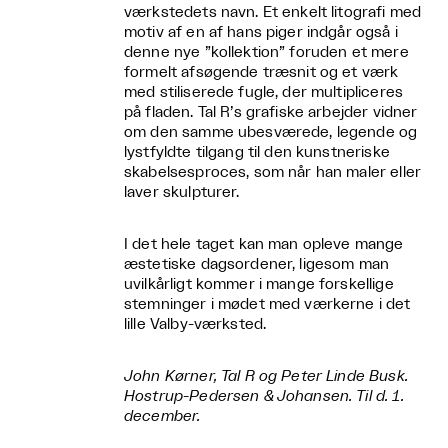
værkstedets navn. Et enkelt litografi med
motiv af en af hans piger indgår også i
denne nye ”kollektion” foruden et mere
formelt afsøgende træsnit og et værk
med stiliserede fugle, der multipliceres
på fladen. Tal R’s grafiske arbejder vidner
om den samme ubesværede, legende og
lystfyldte tilgang til den kunstneriske
skabelsesproces, som når han maler eller
laver skulpturer.
I det hele taget kan man opleve mange
æstetiske dagsordener, ligesom man
uvilkårligt kommer i mange forskellige
stemninger i mødet med værkerne i det
lille Valby-værksted.
John Kørner, Tal R og Peter Linde Busk.
Hostrup-Pedersen & Johansen. Til d. 1.
december.