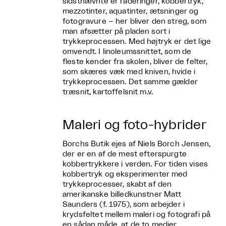
sidstnævnte er raderinger, kobbertryk,
mezzotinter, aquatinter, ætsninger og
fotogravure – her bliver den streg, som
man afsætter på pladen sort i
trykkeprocessen. Med højtryk er det lige
omvendt. I linoleumssnittet, som de
fleste kender fra skolen, bliver de felter,
som skæres væk med kniven, hvide i
trykkeprocessen. Det samme gælder
træsnit, kartoffelsnit m.v.
Maleri og foto-hybrider
Borchs Butik ejes af Niels Borch Jensen,
der er en af de mest efterspurgte
kobbertrykkere i verden. For tiden vises
kobbertryk og eksperimenter med
trykkeprocesser, skabt af den
amerikanske billedkunstner Matt
Saunders (f. 1975), som arbejder i
krydsfeltet mellem maleri og fotografi på
en sådan måde, at de to medier