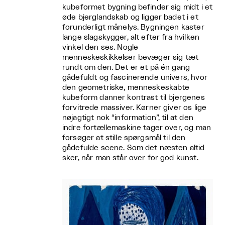
kubeformet bygning befinder sig midt i et
øde bjerglandskab og ligger badet i et
forunderligt månelys. Bygningen kaster
lange slagskygger, alt efter fra hvilken
vinkel den ses. Nogle
menneskeskikkelser bevæger sig tæt
rundt om den. Det er et på én gang
gådefuldt og fascinerende univers, hvor
den geometriske, menneskeskabte
kubeform danner kontrast til bjergenes
forvitrede massiver. Kørner giver os lige
nøjagtigt nok “information”, til at den
indre fortællemaskine tager over, og man
forsøger at stille spørgsmål til den
gådefulde scene. Som det næsten altid
sker, når man står over for god kunst.