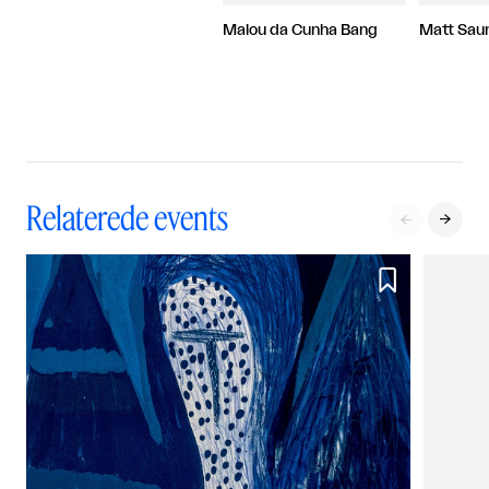
Malou da Cunha Bang
Matt Sau
Relaterede events


