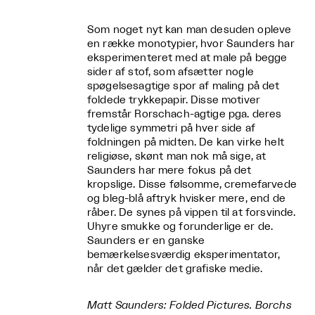
Som noget nyt kan man desuden opleve
en række monotypier, hvor Saunders har
eksperimenteret med at male på begge
sider af stof, som afsætter nogle
spøgelsesagtige spor af maling på det
foldede trykkepapir. Disse motiver
fremstår Rorschach-agtige pga. deres
tydelige symmetri på hver side af
foldningen på midten. De kan virke helt
religiøse, skønt man nok må sige, at
Saunders har mere fokus på det
kropslige. Disse følsomme, cremefarvede
og bleg-blå aftryk hvisker mere, end de
råber. De synes på vippen til at forsvinde.
Uhyre smukke og forunderlige er de.
Saunders er en ganske
bemærkelsesværdig eksperimentator,
når det gælder det grafiske medie.
Matt Saunders: Folded Pictures. Borchs