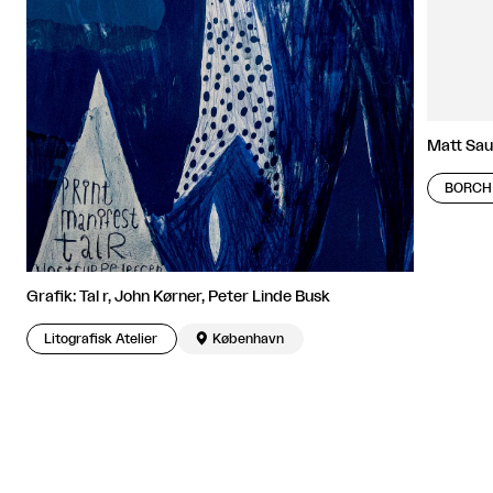
Matt Sau
BORCH 
Grafik: Tal r, John Kørner, Peter Linde Busk
Litografisk Atelier

København