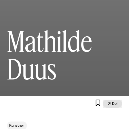
Mathilde
Duus


Del
Kunstner