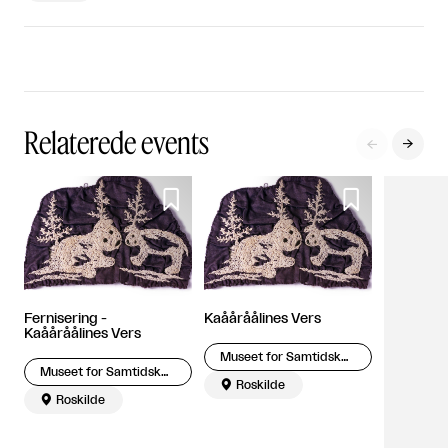
Relaterede events




Fernisering -
Kaååråålines Vers
Kaååråålines Vers
Museet for Samtidskunst Roskilde / Museum of Contemporary Art Roskilde
Museet for Samtidskunst Roskilde / Museum of Contemporary Art Roskilde

Roskilde

Roskilde