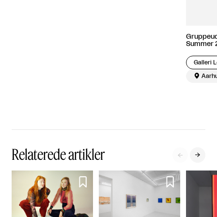
Gruppeuds
Summer 
Galleri 

Aarh
Relaterede artikler



