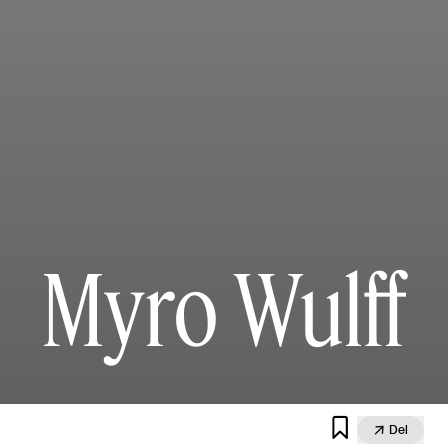
Myro Wulff


Del