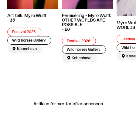
Art talk: Myro Wulff
Fernisering - Myro Wulff:
-
18
OTHER WORLDS ARE
Myro Wul
POSSIBLE
WORLDS 
-
20
Festival 2026
Festiva
Wild horses Gallery
Festival 2026
Wild hor

København
Wild horses Gallery

Købe

København
Artiklen fortsætter efter annoncen