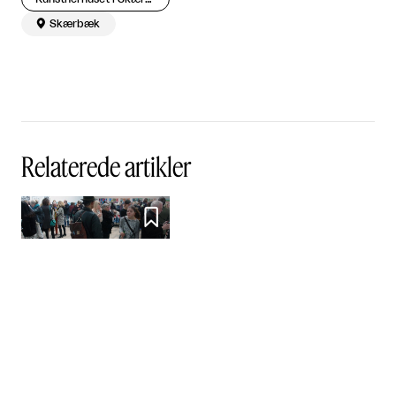

Skærbæk
Relaterede artikler

Indspark fra udkanten