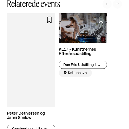
Relaterede events




KE17 - Kunstnernes
Efterårsudstilling
Den Frie Udstillingsbygning

København
Peter Dethlefsen og
Janni Smilow
Kunstnerhuset i Skærbæk