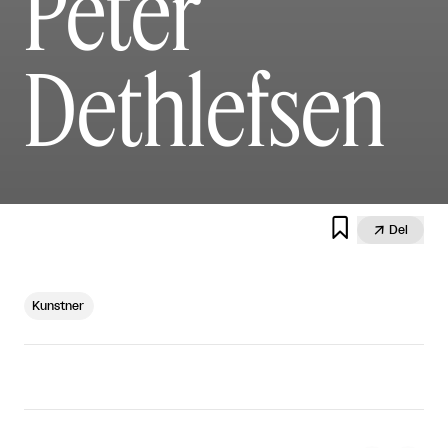
Peter
Dethlefsen


Del
Kunstner