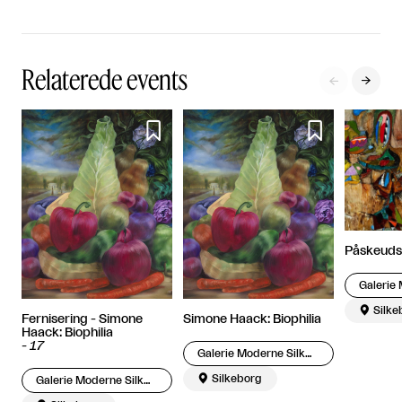
Relaterede events




Påskeudst

Silke
Fernisering - Simone
Simone Haack: Biophilia
Haack: Biophilia
-
17
Galerie Moderne Silkeborg

Silkeborg
Galerie Moderne Silkeborg