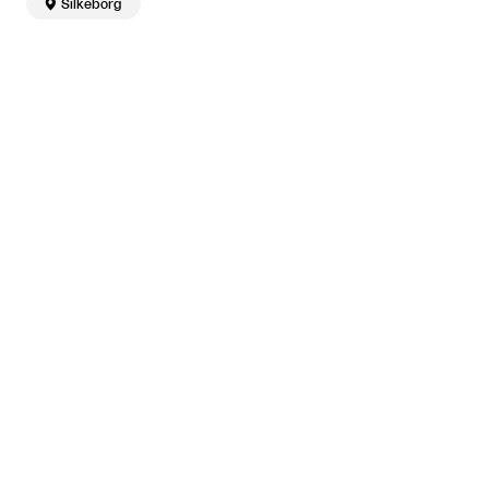

Silkeborg
Relaterede artikler

Skizofrent landskab