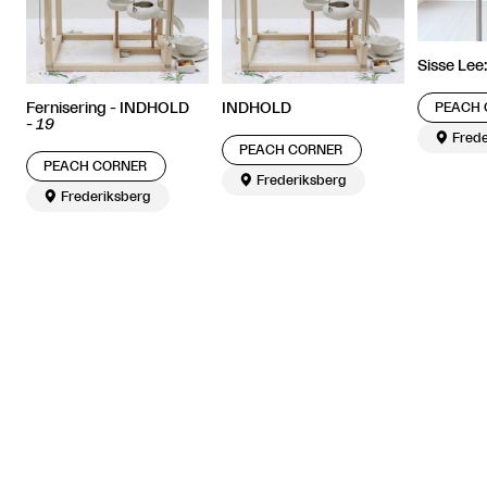
Sisse Lee:
PEACH 
Fernisering - INDHOLD
INDHOLD
-
19

Frede
PEACH CORNER
PEACH CORNER

Frederiksberg

Frederiksberg
Relaterede artikler

