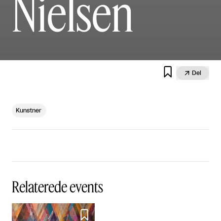
Nielsen


Del
Kunstner
Relaterede events
