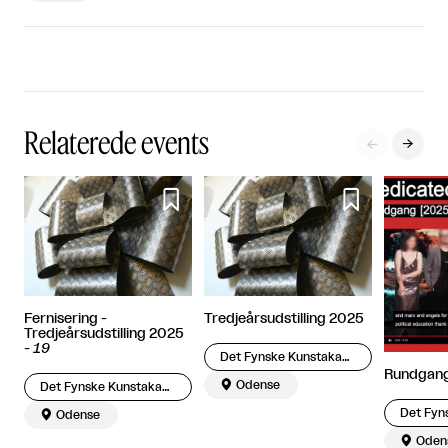
Relaterede events




Fernisering -
Tredjeårsudstilling 2025
Tredjeårsudstilling 2025
-
19
Det Fynske Kunstakademi
Rundgang

Odense
Det Fynske Kunstakademi

Odense

Oden