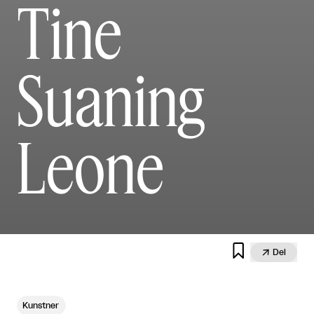
Tine
Suaning
Leone


Del
Kunstner