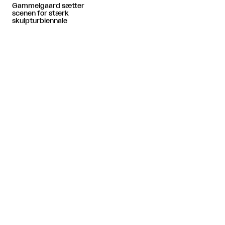
Gammelgaard sætter
scenen for stærk
skulpturbiennale
Artiklen fortsætter efter annoncen