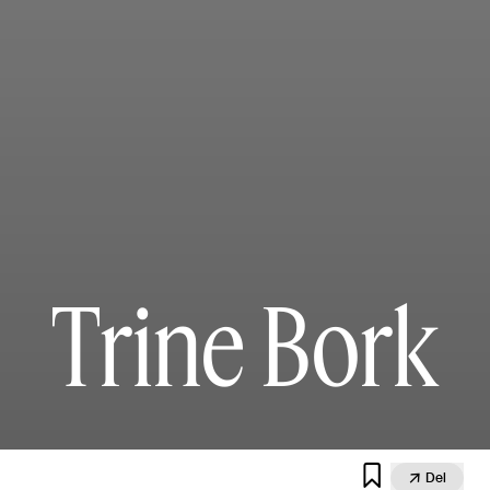
Trine Bork


Del