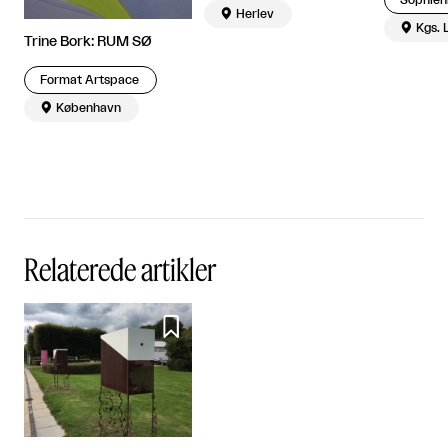

Herlev

Kgs. 
Trine Bork: RUM SØ
Format Artspace

København
Relaterede artikler
