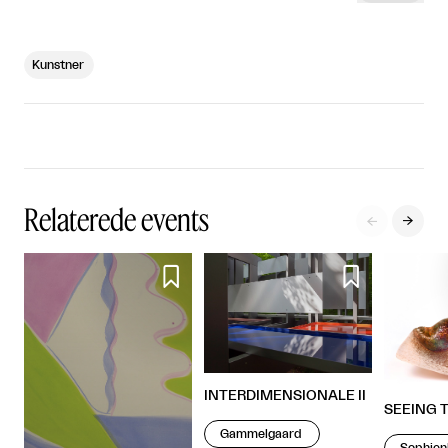
Kunstner
Relaterede events




INTERDIMENSIONALE II
SEEING 
Gammelgaard
Sophien