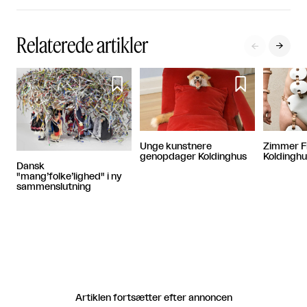
Relaterede artikler




Unge kunstnere
Zimmer F
genopdager Koldinghus
Koldinghu
Dansk
"mang’folke’lighed" i ny
sammenslutning
Artiklen fortsætter efter annoncen