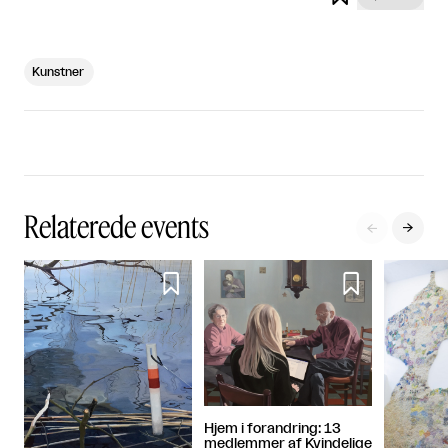
Kunstner
Relaterede events




Hjem i forandring: 13
medlemmer af Kvindelige