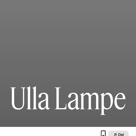
Ulla Lampe


Del