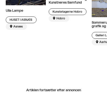
Kunstneres Samfund
Ulla Lampe
Kunstetagerne Hobro

Hobro
HUSET I ASNÆS
Sommerud
grafik og

Asnæs
Galleri 

Aarh
Artiklen fortsætter efter annoncen