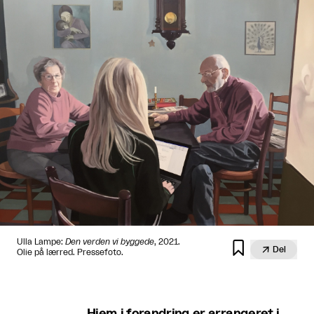
Ulla Lampe:
Den verden vi byggede
, 2021.


Del
Olie på lærred. Pressefoto.
Hjem i forandring er arrangeret i