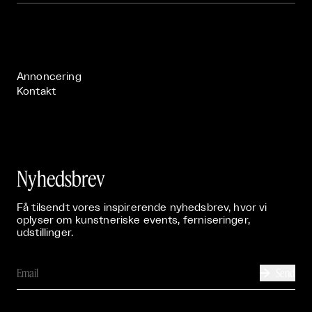
Om

Live

Publikationer

Annoncering
Kontakt
Nyhedsbrev
Få tilsendt vores inspirerende nyhedsbrev, hvor vi
oplyser om kunstneriske events, ferniseringer,
udstillinger.
Send
