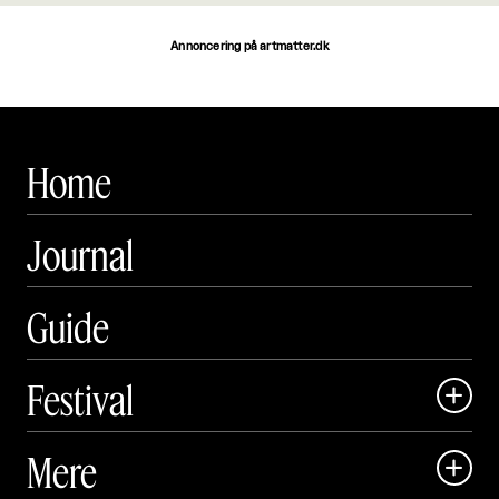
Annoncering på artmatter.dk
Home
Journal
Guide
Festival

Art Matter Local

Mere

Art Matter Festival
