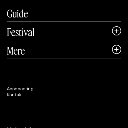
Guide
Festival

Art Matter Local

Mere

Art Matter Festival

Om

Live

Publikationer

Annoncering
Kontakt