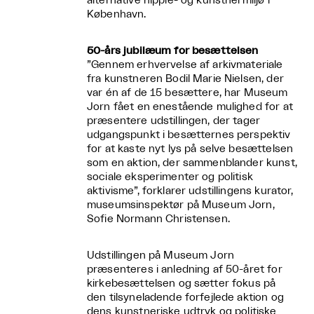
alternative hippie- og kunstnermiljø i
København.
50-års jubilæum for besættelsen
”Gennem erhvervelse af arkivmateriale
fra kunstneren Bodil Marie Nielsen, der
var én af de 15 besættere, har Museum
Jorn fået en enestående mulighed for at
præsentere udstillingen, der tager
udgangspunkt i besætternes perspektiv
for at kaste nyt lys på selve besættelsen
som en aktion, der sammenblander kunst,
sociale eksperimenter og politisk
aktivisme”, forklarer udstillingens kurator,
museumsinspektør på Museum Jorn,
Sofie Normann Christensen.
Udstillingen på Museum Jorn
præsenteres i anledning af 50-året for
kirkebesættelsen og sætter fokus på
den tilsyneladende forfejlede aktion og
dens kunstneriske udtryk og politiske