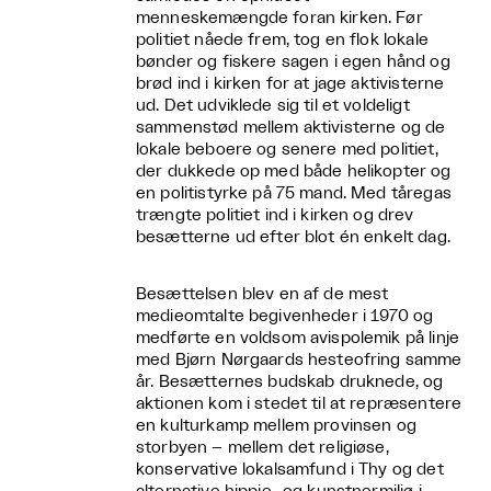
menneskemængde foran kirken. Før
politiet nåede frem, tog en flok lokale
bønder og fiskere sagen i egen hånd og
brød ind i kirken for at jage aktivisterne
ud. Det udviklede sig til et voldeligt
sammenstød mellem aktivisterne og de
lokale beboere og senere med politiet,
der dukkede op med både helikopter og
en politistyrke på 75 mand. Med tåregas
trængte politiet ind i kirken og drev
besætterne ud efter blot én enkelt dag.
Besættelsen blev en af de mest
medieomtalte begivenheder i 1970 og
medførte en voldsom avispolemik på linje
med Bjørn Nørgaards hesteofring samme
år. Besætternes budskab druknede, og
aktionen kom i stedet til at repræsentere
en kulturkamp mellem provinsen og
storbyen – mellem det religiøse,
konservative lokalsamfund i Thy og det