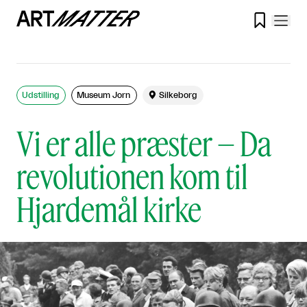

Udstilling
Museum Jorn

Silkeborg
Vi er alle præster – Da
revolutionen kom til
Hjardemål kirke