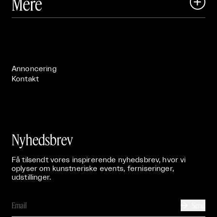
Mere

Art Matter Festival

Om

Live

Publikationer

Annoncering
Kontakt
Nyhedsbrev
Få tilsendt vores inspirerende nyhedsbrev, hvor vi
oplyser om kunstneriske events, ferniseringer,
udstillinger.
Send
