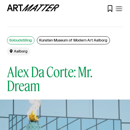

Soloudstilling
Kunsten Museum of Modern Art Aalborg

Aalborg
Alex Da Corte: Mr.
Dream