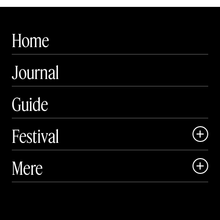
Home
Journal
Guide
Festival

Art Matter Local

Mere

Art Matter Festival

Om

Live

Publikationer
