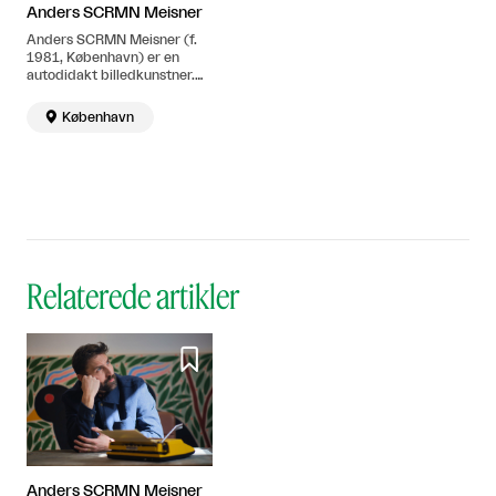
Anders SCRMN Meisner
Anders SCRMN Meisner (f.
1981, København) er en
autodidakt billedkunstner.
Han bor og arbejder i
København.

København
Relaterede artikler

Anders SCRMN Meisner