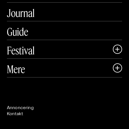
Journal
Guide
Festival

Art Matter Local

Mere

Art Matter Festival

Om

Live

Publikationer

Annoncering
Kontakt