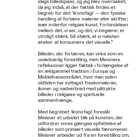
slags billedspiser, og jeg blev overrasket,
da jeg indså, at der faktisk findes et
begreb for det: ‘ikonofagi’ — den fysiske
handling at fortære malerier eller skrifter;
især indenfor religiøs kunst. Forbindelsen
mellem det, vi ser, og det, vi begærer, er
utroligt stærk. Så stærk, at vi næsten
ønsker at konsumere det visuelle.”
Billeder, der fortæres, kan virke som en
usædvanlig forestilling, men Meisners
refleksioner ligger faktisk i forlængelse af
en ældgammel tradition i Europa og
Middelhavsområdet, hvor man siden
oldtiden har indtaget freskomalerier,
ikoner og nadverbrød med påtrykte
billeder i religiøse og spirituelle
sammenhænge.
Med begrebet ‘ikonofagi’ foreslår
Meisner et udvidet blik på kunsten, der
udfordrer vores gængse opfattelse af
billeder som primært visuelle fænomener.
Meisner arbejder ud fra en forestilling om,