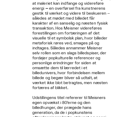
at maleriet kan
indfange og videreføre
energi
–
en overførsel fra kunstnerens
gestik til værket og videre til beskueren –
således at mødet med billedet får
karakter af en sanselig og næsten fysisk
transaktion. Hos Meisner videreføres
forestillingen om fortæringen af det
visuelle til et symbolsk plan, hvor billeder
metaforisk røres ved, smages på og
indtages. Således annammer Meisner
selv rollen som en slags billedspiser, der
fordøjer popkulturelle referencer og
personlige erindringer for siden at
omsætte dem til lærredet i et
billedunivers, hvor forbindelsen mellem
billede og begær bliver så udtalt, at
værket ikke blot betragtes, men næsten
fortæres af blikket.
Udstillingens titel refererer til Meisners
egen opvækst i 80’erne og den
billedhunger, der prægede hans
generation, da de i popkunstens