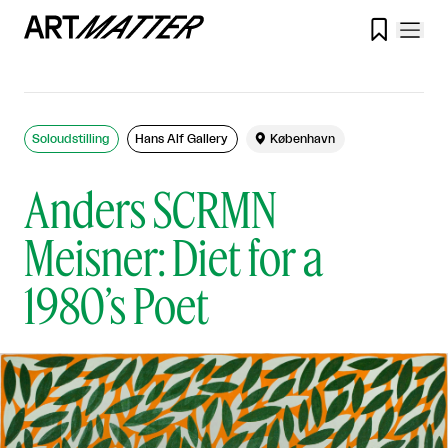

Soloudstilling
Hans Alf Gallery

København
Anders SCRMN
Meisner: Diet for a
1980’s Poet