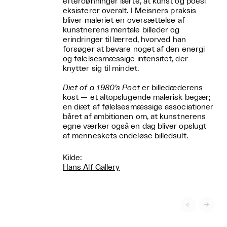
efterdønninger lærte, at kunst og poesi
eksisterer overalt. I Meisners praksis
bliver maleriet en oversættelse af
kunstnerens mentale billeder og
erindringer til lærred, hvorved han
forsøger at bevare noget af den energi
og følelsesmæssige intensitet, der
knytter sig til mindet.
Diet of a 1980’s Poet
er billedæderens
kost — et altopslugende malerisk begær;
en diæt af følelsesmæssige associationer
båret af ambitionen om, at kunstnerens
egne værker også en dag bliver opslugt
af menneskets endeløse billedsult.
Kilde:
Hans Alf Gallery

