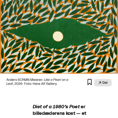
Anders SCRMN Meisner:
Like a Pearl on a


Del
Leaf
, 2026- Foto: Hans Alf Gallery.
Diet of a 1980’s Poet
er
billedæderens kost — et